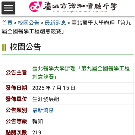
跳
至
選
主
首頁
>
校園公告
>
最新消息
>
臺北醫學大學辦理「第九
單
要
屆全國醫學工程創意競賽」
內
校園公告
容
區
臺北醫學大學辦理「第九屆全國醫學工程
公告主旨
創意競賽」
發佈日期
2025 年 7 月 15 日
發佈單位
生涯發展組
公告類別
最新消息
公告等級
轉知
點閱次數
219