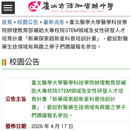
跳
至
選
主
首頁
>
校園公告
>
最新消息
>
臺北醫學大學醫學科技學
單
要
院辦理教育部補助大專校院STEM領域及女性研發人才
內
培育計畫「新藥探索超新星科普培訓計畫」，歡迎對醫
容
藥生技領域有興趣之學子們踴躍報名參加。
區
校園公告
臺北醫學大學醫學科技學院辦理教育部補
助大專校院STEM領域及女性研發人才培
公告主旨
育計畫「新藥探索超新星科普培訓計
畫」，歡迎對醫藥生技領域有興趣之學子
們踴躍報名參加。
發佈日期
2026 年 4 月 17 日