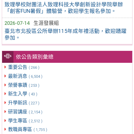
致理學校財團法人致理科技大學創新設計學院舉辦
「創客FUN暑假」體驗營，歡迎學生報名參加。
2026-07-14
生涯發展組
臺北市北投區公所舉辦115年成年禮活動，歡迎踴躍
參加。
依公告類別彙總
重要公告
( 266 )
最新消息
( 6,504 )
榮譽事蹟
( 253 )
新生入學
( 43 )
升學新訊
( 227 )
研習講座
( 2,154 )
學生專區
( 2,512 )
教職員專區
( 1,735 )