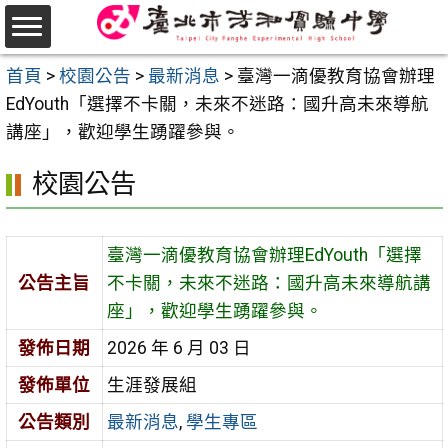
跳
至
選
主
首頁
>
校園公告
>
最新消息
>
臺灣一滴優教育協會辦理
單
要
EdYouth「選擇不卡關，未來不迷路：國升高未來導航
內
講座」，歡迎學生踴躍參與。
容
校園公告
區
臺灣一滴優教育協會辦理EdYouth「選擇
公告主旨
不卡關，未來不迷路：國升高未來導航講
座」，歡迎學生踴躍參與。
發佈日期
2026 年 6 月 03 日
發佈單位
生涯發展組
公告類別
最新消息
,
學生專區