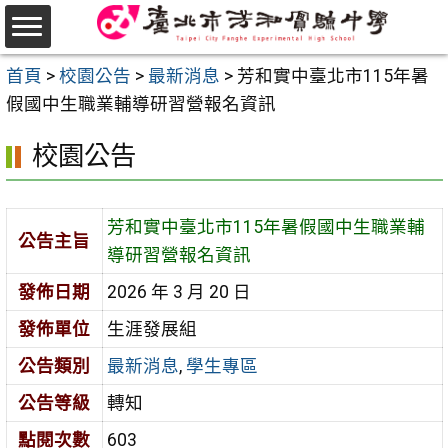
跳
至
選
主
首頁
>
校園公告
>
最新消息
>
芳和實中臺北市115年暑
單
要
假國中生職業輔導研習營報名資訊
內
校園公告
容
區
芳和實中臺北市115年暑假國中生職業輔
公告主旨
導研習營報名資訊
發佈日期
2026 年 3 月 20 日
發佈單位
生涯發展組
公告類別
最新消息
,
學生專區
公告等級
轉知
點閱次數
603