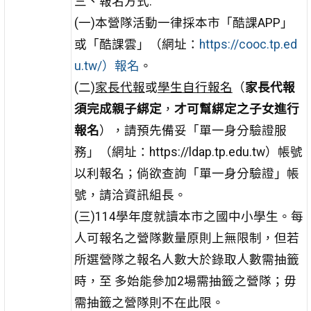
三、報名方式:
(一)本營隊活動一律採本市「酷課APP」
或「酷課雲」（網址：
https://cooc.tp.ed
u.tw/）報名
。
(二)
家長代報
或
學生自行報名
（
家長代報
須完成親子綁定
，
才可幫綁定之子女進行
報名
），請預先備妥「單一身分驗證服
務」（網址：https://ldap.tp.edu.tw）帳號
以利報名；倘欲查詢「單一身分驗證」帳
號，請洽資訊組長。
(三)114學年度就讀本市之國中小學生。每
人可報名之營隊數量原則上無限制，但若
所選營隊之報名人數大於錄取人數需抽籤
時，至 多始能參加2場需抽籤之營隊；毋
需抽籤之營隊則不在此限。