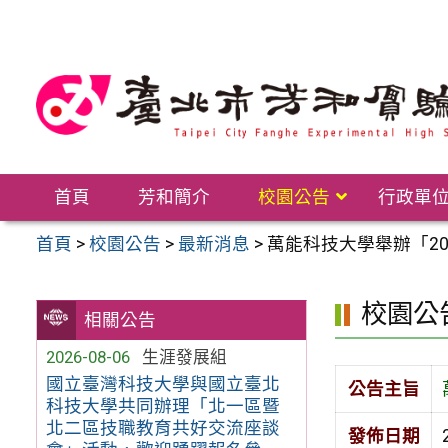
跳
至
主
要
內
容
區
首頁
芳和簡介
校園公告
行政單
首頁
>
校園公告
>
最新消息
>
萬能科技大學舉辦「2
校園公
相關公告
2026-08-06
生涯發展組
國立臺灣科技大學與國立臺北
公告主旨
科技大學共同辦理「北一區暨
北二區技職教育共好交流座談
發佈日期