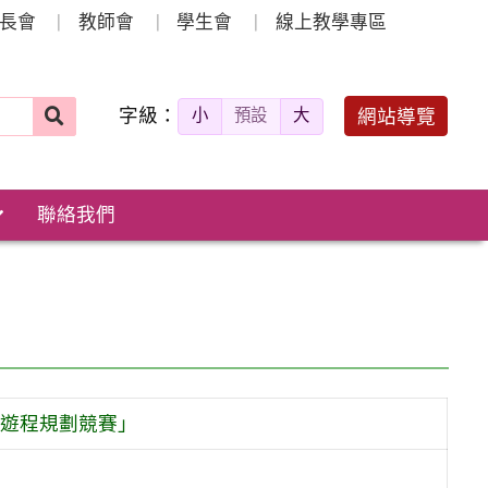
長會
教師會
學生會
線上教學專區
字級：
送出
網站導覽
小
預設
大
搜
尋：
聯絡我們
』遊程規劃競賽」