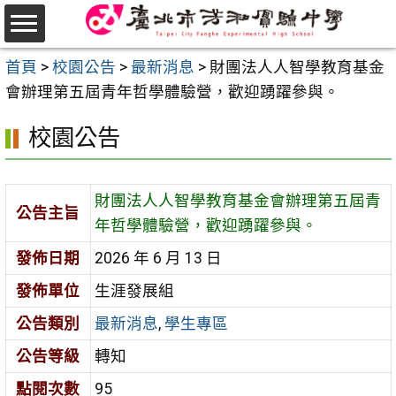
跳
至
選
主
首頁
>
校園公告
>
最新消息
>
財團法人人智學教育基金
單
要
會辦理第五屆青年哲學體驗營，歡迎踴躍參與。
內
校園公告
容
區
財團法人人智學教育基金會辦理第五屆青
公告主旨
年哲學體驗營，歡迎踴躍參與。
發佈日期
2026 年 6 月 13 日
發佈單位
生涯發展組
公告類別
最新消息
,
學生專區
公告等級
轉知
點閱次數
95