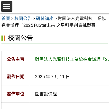
跳
至
選
主
首頁
>
校園公告
>
研習講座
>
財團法人光電科技工業協
單
要
進會辦理「2025 FuStar未來 之星科學創意挑戰賽」
內
校園公告
容
區
公告主旨
財團法人光電科技工業協進會辦理「2025
發佈日期
2025 年 7 月 11 日
發佈單位
圖書設備組