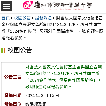
跳
至
選
主
首頁
>
校園公告
>
最新消息
>
財團法人國家文化藝術基
單
要
金會與國立臺灣文學館訂於113年3月28、29日共同主
內
辦「2024協作時代—母語創作國際論壇」，歡迎師生踴
容
躍報名參加。
區
校園公告
財團法人國家文化藝術基金會與國立臺灣
文學館訂於113年3月28、29日共同主辦
公告主旨
「2024協作時代—母語創作國際論壇」，
歡迎師生踴躍報名參加。
發佈日期
2024 年 3 月 15 日
發佈單位
教學課務組