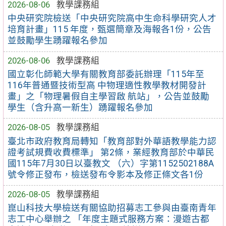
2026-08-06
教學課務組
中央研究院檢送「中央研究院高中生命科學研究人才
培育計畫」115 年度，甄選簡章及海報各1份，公告
並鼓勵學生踴躍報名參加
2026-08-06
教學課務組
國立彰化師範大學有關教育部委託辦理「115年至
116年普通暨技術型高 中物理適性教學教材開發計
畫」之「物理暑假自主學習啟 航站」，公告並鼓勵
學生（含升高一新生）踴躍報名參加
2026-08-05
教學課務組
臺北市政府教育局轉知「教育部對外華語教學能力認
證考試規費收費標準」 第2條，業經教育部於中華民
國115年7月30日以臺教文 （六）字第1152502188A
號令修正發布，檢送發布令影本及修正條文各1份
2026-08-05
教學課務組
崑山科技大學檢送有關協助招募志工參與由臺南青年
志工中心舉辦之 「年度主題式服務方案：漫遊古都