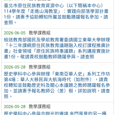
臺北市原住民族教育資源中心（以下簡稱本中心）
114學年度「走進山海教室」：實踐向部落學習計畫
1份，請惠予協助轉知所屬並鼓勵踴躍報名參加，請
查照。
2026-06-05
教學課務組
檢送教育部國民及學前教育署委請國立東華大學辦理
「十二年課綱原住民族教育議題融入校訂課程推廣計
畫」社會領域「原住民族時事議題」系列講座實施計
畫1份，敬請貴校鼓勵教師踴躍參與，請查照
2026-05-28
教學課務組
歷史學科中心參與辦理「東南亞華人史」系列工作坊
第4場：華人大移民與大航海時代（如附件），請貴
校轉知並鼓勵歷史科及關心本議題之教師踴躍報名參
加，並請惠予報名教師公（差）假，詳如說明，請查
照。
2026-05-28
教學課務組
歷史學科中心參與合辦光的邊境 金門風景的另一種