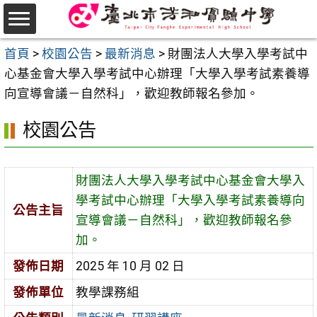
跳
至
選
主
首頁
>
校園公告
>
最新消息
>
財團法人大學入學考試中
單
要
心基金會大學入學考試中心辦理「大學入學考試素養導
內
向宣導會議－自然科」，歡迎教師報名參加。
容
校園公告
區
財團法人大學入學考試中心基金會大學入
學考試中心辦理「大學入學考試素養導向
公告主旨
宣導會議－自然科」，歡迎教師報名參
加。
發佈日期
2025 年 10 月 02 日
發佈單位
教學課務組