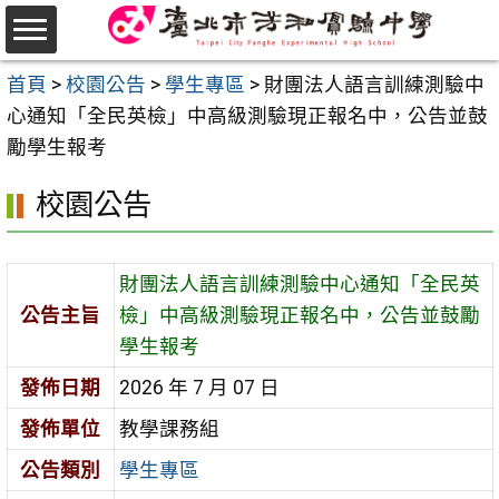
跳
至
選
主
首頁
>
校園公告
>
學生專區
>
財團法人語言訓練測驗中
單
要
心通知「全民英檢」中高級測驗現正報名中，公告並鼓
內
勵學生報考
容
校園公告
區
財團法人語言訓練測驗中心通知「全民英
公告主旨
檢」中高級測驗現正報名中，公告並鼓勵
學生報考
發佈日期
2026 年 7 月 07 日
發佈單位
教學課務組
公告類別
學生專區