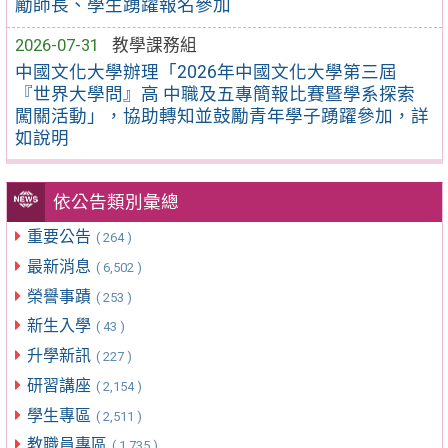
勵師長、學生踴躍報名參加
2026-07-31
教學課務組
中國文化大學辦理「2026年中國文化大學第三屆
『世界大學問』高 中職及五專簡報比賽暨學系探索
闖關活動」，協助轉知並鼓勵青年學子踴躍參加，詳
如說明
依公告類別彙總
重要公告
( 264 )
最新消息
( 6,502 )
榮譽事蹟
( 253 )
新生入學
( 43 )
升學新訊
( 227 )
研習講座
( 2,154 )
學生專區
( 2,511 )
教職員專區
( 1,735 )