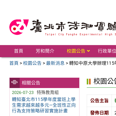
跳
至
主
要
內
容
區
首頁
芳和簡介
校園公告
行政單
首頁
>
校園公告
>
最新消息
>
轉知中原大學辦理11
校園公
相關公告
2026-07-23
特殊教育組
轉知臺北市115學年度當班上學
公告主旨
生需求越來越多元—全班性正向
行為支持策略研習實施計畫
發佈日期