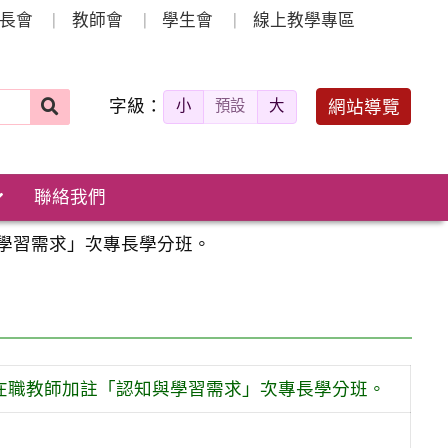
長會
教師會
學生會
線上教學專區
字級：
送出
網站導覽
小
預設
大
搜
尋：
聯絡我們
與學習需求」次專長學分班。
組在職教師加註「認知與學習需求」次專長學分班。