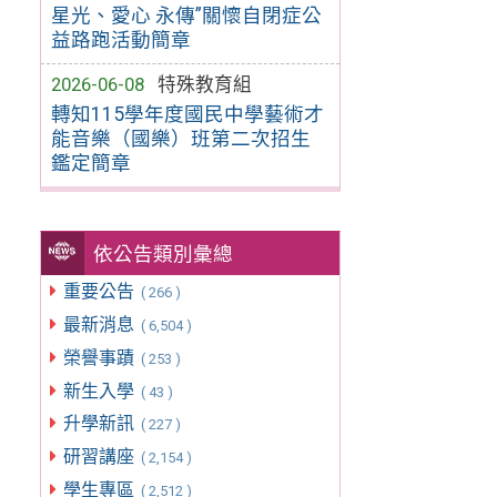
星光、愛心 永傳”關懷自閉症公
益路跑活動簡章
2026-06-08
特殊教育組
轉知115學年度國民中學藝術才
能音樂（國樂）班第二次招生
鑑定簡章
依公告類別彙總
重要公告
( 266 )
最新消息
( 6,504 )
榮譽事蹟
( 253 )
新生入學
( 43 )
升學新訊
( 227 )
研習講座
( 2,154 )
學生專區
( 2,512 )