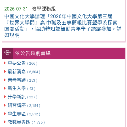
2026-07-31
教學課務組
中國文化大學辦理「2026年中國文化大學第三屆
『世界大學問』高 中職及五專簡報比賽暨學系探索
闖關活動」，協助轉知並鼓勵青年學子踴躍參加，詳
如說明
依公告類別彙總
重要公告
( 266 )
最新消息
( 6,504 )
榮譽事蹟
( 253 )
新生入學
( 43 )
升學新訊
( 227 )
研習講座
( 2,154 )
學生專區
( 2,512 )
教職員專區
( 1,735 )