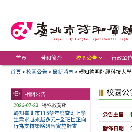
跳
至
主
要
內
容
區
首頁
芳和簡介
校園公告
行政單
首頁
>
校園公告
>
最新消息
>
轉知德明財經科技大學
校園公
相關公告
2026-07-23
特殊教育組
轉知臺北市115學年度當班上學
公告主旨
生需求越來越多元—全班性正向
行為支持策略研習實施計畫
發佈日期