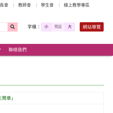
長會
教師會
學生會
線上教學專區
字級：
送出
網站導覽
小
預設
大
搜
尋：
聯絡我們
生簡章」