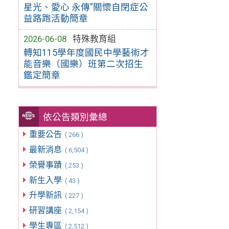
星光、愛心 永傳”關懷自閉症公
益路跑活動簡章
2026-06-08
特殊教育組
轉知115學年度國民中學藝術才
能音樂（國樂）班第二次招生
鑑定簡章
依公告類別彙總
重要公告
( 266 )
最新消息
( 6,504 )
榮譽事蹟
( 253 )
新生入學
( 43 )
升學新訊
( 227 )
研習講座
( 2,154 )
學生專區
( 2,512 )