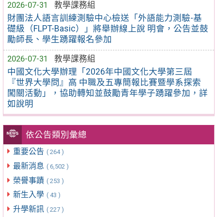
2026-07-31
教學課務組
財團法人語言訓練測驗中心檢送「外語能力測驗-基
礎級（FLPT-Basic）」將舉辦線上說 明會，公告並鼓
勵師長、學生踴躍報名參加
2026-07-31
教學課務組
中國文化大學辦理「2026年中國文化大學第三屆
『世界大學問』高 中職及五專簡報比賽暨學系探索
闖關活動」，協助轉知並鼓勵青年學子踴躍參加，詳
如說明
依公告類別彙總
重要公告
( 264 )
最新消息
( 6,502 )
榮譽事蹟
( 253 )
新生入學
( 43 )
升學新訊
( 227 )