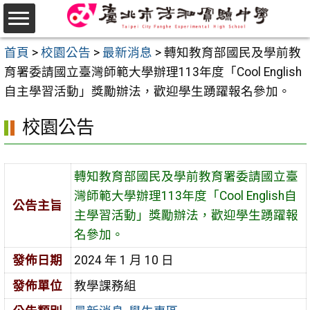
 with Ginger (Ctrl+Alt+E)
跳
至
選
主
首頁
>
校園公告
>
最新消息
>
轉知教育部國民及學前教
單
要
育署委請國立臺灣師範大學辦理113年度「Cool English
內
自主學習活動」獎勵辦法，歡迎學生踴躍報名參加。
容
校園公告
區
轉知教育部國民及學前教育署委請國立臺
灣師範大學辦理113年度「Cool English自
公告主旨
主學習活動」獎勵辦法，歡迎學生踴躍報
名參加。
發佈日期
2024 年 1 月 10 日
發佈單位
教學課務組