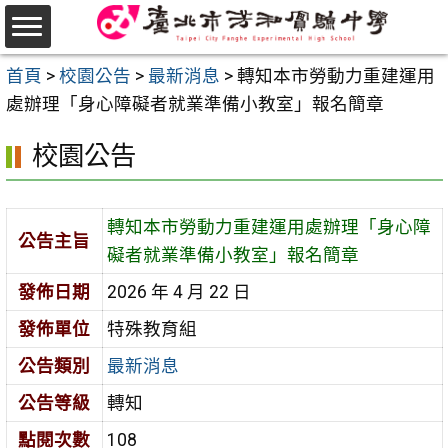
跳
至
選
主
首頁
>
校園公告
>
最新消息
>
轉知本市勞動力重建運用
單
要
處辦理「身心障礙者就業準備小教室」報名簡章
內
校園公告
容
區
轉知本市勞動力重建運用處辦理「身心障
公告主旨
礙者就業準備小教室」報名簡章
發佈日期
2026 年 4 月 22 日
發佈單位
特殊教育組
公告類別
最新消息
公告等級
轉知
點閱次數
108