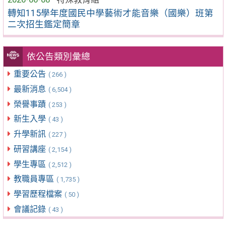
轉知115學年度國民中學藝術才能音樂（國樂）班第
二次招生鑑定簡章
依公告類別彙總
重要公告
( 266 )
最新消息
( 6,504 )
榮譽事蹟
( 253 )
新生入學
( 43 )
升學新訊
( 227 )
研習講座
( 2,154 )
學生專區
( 2,512 )
教職員專區
( 1,735 )
學習歷程檔案
( 50 )
會議記錄
( 43 )