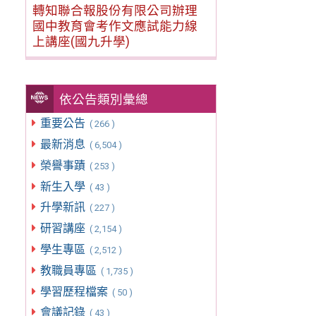
轉知聯合報股份有限公司辦理
國中教育會考作文應試能力線
上講座(國九升學)
依公告類別彙總
重要公告
( 266 )
最新消息
( 6,504 )
榮譽事蹟
( 253 )
新生入學
( 43 )
升學新訊
( 227 )
研習講座
( 2,154 )
學生專區
( 2,512 )
教職員專區
( 1,735 )
學習歷程檔案
( 50 )
會議記錄
( 43 )