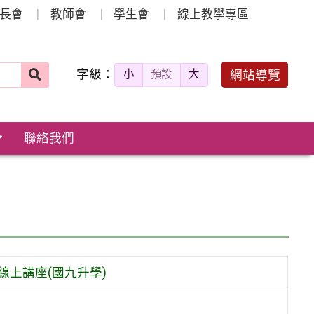
長會
教師會
學生會
線上教學專區
字級：
送出
網站導覽
小
預設
大
搜
尋：
聯絡我們
上講座(國九升學)