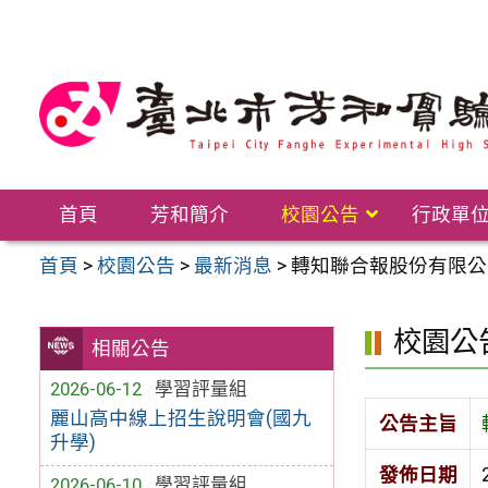
跳
至
主
要
內
容
區
首頁
芳和簡介
校園公告
行政單
首頁
>
校園公告
>
最新消息
>
轉知聯合報股份有限公
校園公
相關公告
2026-06-12
學習評量組
麗山高中線上招生說明會(國九
公告主旨
升學)
發佈日期
2026-06-10
學習評量組