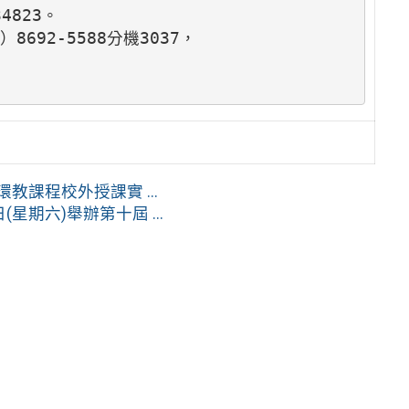
4823。

92-5588分機3037，

教課程校外授課實 ...
星期六)舉辦第十屆 ...