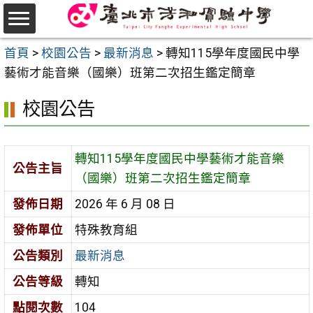
跳
至
選
主
首頁
>
校園公告
>
最新消息
>
轉知115學年度國民中學
單
要
藝術才能音樂（國樂）班第二次招生鑑定簡章
內
校園公告
容
區
轉知115學年度國民中學藝術才能音樂
公告主旨
（國樂）班第二次招生鑑定簡章
發佈日期
2026 年 6 月 08 日
發佈單位
特殊教育組
公告類別
最新消息
公告等級
轉知
點閱次數
104