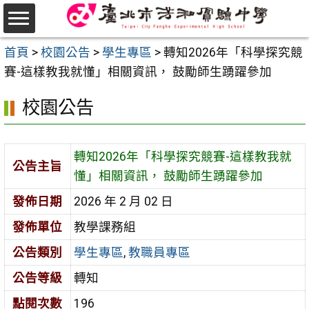
跳
至
選
主
首頁
>
校園公告
>
學生專區
>
轉知2026年「科學探究競
單
要
賽-這樣教我就懂」相關資訊， 鼓勵師生踴躍參加
內
校園公告
容
區
轉知2026年「科學探究競賽-這樣教我就
公告主旨
懂」相關資訊， 鼓勵師生踴躍參加
發佈日期
2026 年 2 月 02 日
發佈單位
教學課務組
公告類別
學生專區
,
教職員專區
公告等級
轉知
點閱次數
196