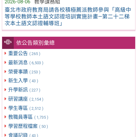
2026-08-06
教學課務組
臺北市政府教育局請各校積極薦派教師參與「高級中
等學校教師本土語文認證培訓實施計畫—第二十二梯
次本土語文認證輔導班」
依公告類別彙總
重要公告
( 265 )
最新消息
( 6,503 )
榮譽事蹟
( 253 )
新生入學
( 43 )
升學新訊
( 227 )
研習講座
( 2,154 )
學生專區
( 2,512 )
教職員專區
( 1,735 )
學習歷程檔案
( 50 )
會議記錄
( 43 )