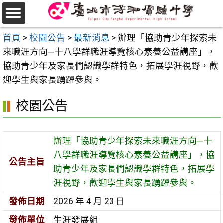
跳
至
選
主
首頁
>
校園公告
>
最新消息
>
辦理「協助青少年探索未
單
要
來職涯方向─十八學群職涯導覽核心素養公益講座」，
內
協助青少年及家長們認識學群特色，拓展學涯視野，歡
容
迎學生與家長踴躍參與。
區
校園公告
辦理「協助青少年探索未來職涯方向─十
八學群職涯導覽核心素養公益講座」，協
公告主旨
助青少年及家長們認識學群特色，拓展學
涯視野，歡迎學生與家長踴躍參與。
發佈日期
2026 年 4 月 23 日
發佈單位
生涯發展組