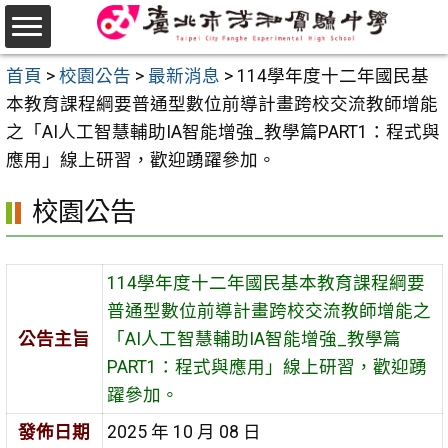
跳
至
選
主
首頁
>
校園公告
>
最新消息
>
114學年度十二年國民基
單
要
本教育課程綱要普通型數位前導計畫跨校交流教師增能
內
之「AI人工智慧輔助IA智能增強_教學篇PART1：程式與
容
應用」線上研習，歡迎踴躍參加。
區
校園公告
114學年度十二年國民基本教育課程綱要
普通型數位前導計畫跨校交流教師增能之
公告主旨
「AI人工智慧輔助IA智能增強_教學篇
PART1：程式與應用」線上研習，歡迎踴
躍參加。
發佈日期
2025 年 10 月 08 日