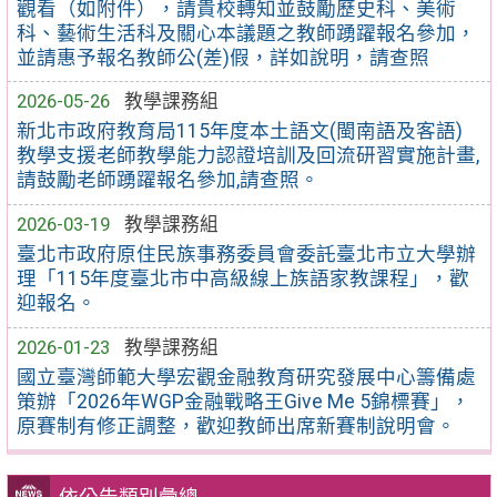
觀看（如附件），請貴校轉知並鼓勵歷史科、美術
科、藝術生活科及關心本議題之教師踴躍報名參加，
並請惠予報名教師公(差)假，詳如說明，請查照
2026-05-26
教學課務組
新北市政府教育局115年度本土語文(閩南語及客語)
教學支援老師教學能力認證培訓及回流研習實施計畫,
請鼓勵老師踴躍報名參加,請查照。
2026-03-19
教學課務組
臺北市政府原住民族事務委員會委託臺北市立大學辦
理「115年度臺北市中高級線上族語家教課程」，歡
迎報名。
2026-01-23
教學課務組
國立臺灣師範大學宏觀金融教育研究發展中心籌備處
策辦「2026年WGP金融戰略王Give Me 5錦標賽」，
原賽制有修正調整，歡迎教師出席新賽制說明會。