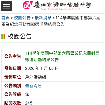
跳
至
選
主
首頁
>
校園公告
>
最新消息
>
114學年度國中部第六屆
單
要
畢業紀念冊封面徵選活動結果公告
內
校園公告
容
區
114學年度國中部第六屆畢業紀念冊封面
公告主旨
徵選活動結果公告
發佈日期
2026 年 1 月 06 日
發佈單位
戶外活動組
公告類別
最新消息
公告等級
無
點閱次數
245