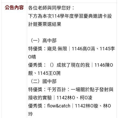
公告內容
各位老師與同學您好：
下方為本次114學年度學習慶典邀請卡設
計競賽票選結果
（一）高中部
特優獎：窺見·無限｜1146高O涓、1145李
O晴
優秀獎：（）成就了現在的我｜1146陳O
靚、1145王O箎
（二）國中部
特優獎：千芳百計：一場關於點子發射與
接收的實驗｜1142林O、柯O凌
優秀獎：flow&catch｜1142林O璇、林O
玲