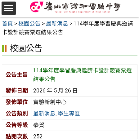
跳
至
選
主
首頁
>
校園公告
>
最新消息
>
114學年度學習慶典邀請
單
要
卡設計競賽票選結果公告
內
校園公告
容
區
114學年度學習慶典邀請卡設計競賽票選
公告主旨
結果公告
發佈日期
2026 年 5 月 26 日
發佈單位
實驗新創中心
公告類別
最新消息
,
學生專區
公告等級
恭賀
點閱次數
252