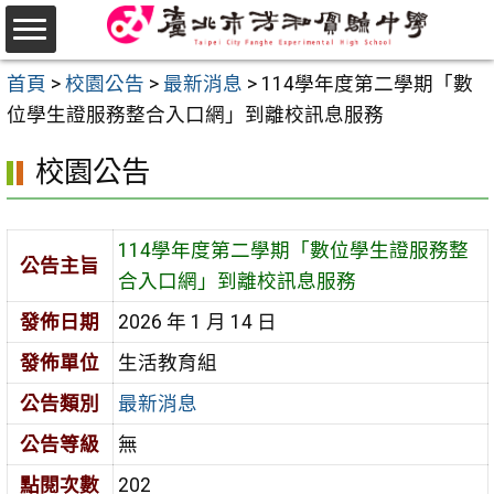
跳
至
選
主
首頁
>
校園公告
>
最新消息
>
114學年度第二學期「數
單
要
位學生證服務整合入口網」到離校訊息服務
內
校園公告
容
區
114學年度第二學期「數位學生證服務整
公告主旨
合入口網」到離校訊息服務
發佈日期
2026 年 1 月 14 日
發佈單位
生活教育組
公告類別
最新消息
公告等級
無
點閱次數
202