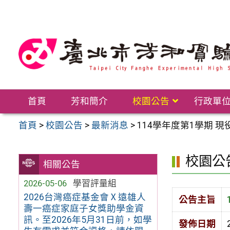
跳
至
主
要
內
容
區
首頁
芳和簡介
校園公告
行政單
首頁
>
校園公告
>
最新消息
>
114學年度第1學期 
校園公
相關公告
2026-05-06
學習評量組
2026台灣癌症基金會Ⅹ遠雄人
公告主旨
壽一癌症家庭子女獎助學金資
訊。至2026年5月31日前，如學
發佈日期