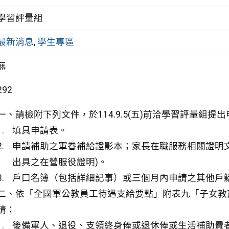
學習評量組
最新消息
,
學生專區
無
292
一、請檢附下列文件，於114.9.5(五)前洽學習評量組提
填具申請表。
申請補助之軍眷補給證影本；家長在職服務相關證明
出具之在營服役證明)。
戶口名簿（包括詳細記事）或三個月內申請之其他戶
二、依「全國軍公教員工待遇支給要點」附表九「子女教
請：
後備軍人、退役、支領終身俸或退休俸或生活補助費