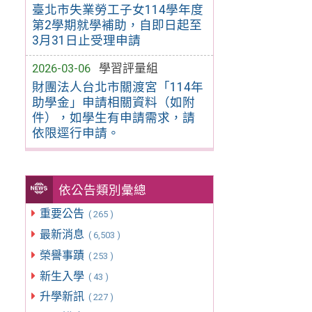
臺北市失業勞工子女114學年度
第2學期就學補助，自即日起至
3月31日止受理申請
2026-03-06
學習評量組
財團法人台北市關渡宮「114年
助學金」申請相關資料（如附
件），如學生有申請需求，請
依限逕行申請。
依公告類別彙總
重要公告
( 265 )
最新消息
( 6,503 )
榮譽事蹟
( 253 )
新生入學
( 43 )
升學新訊
( 227 )