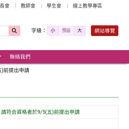
長會
教師會
學生會
線上教學專區
字級：
送出
網站導覽
小
預設
大
搜
尋：
聯絡我們
五)前提出申請
請符合資格者於9/5(五)前提出申請