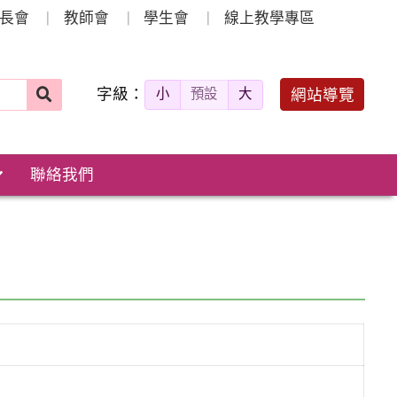
長會
教師會
學生會
線上教學專區
字級：
送出
網站導覽
小
預設
大
搜
尋：
聯絡我們