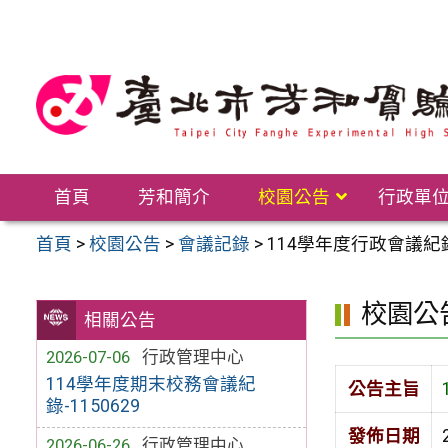
跳
至
主
要
內
容
區
首頁
芳和簡介
校園公告
行政單
首頁
>
校園公告
>
會議記錄
>
114學年度行政會議紀錄-
校園公
相關公告
2026-07-06
行政管理中心
114學年度期末校務會議紀
公告主旨
錄-1150629
發佈日期
2026-06-26
行政管理中心