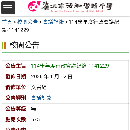
跳
至
選
主
首頁
>
校園公告
>
會議記錄
>
114學年度行政會議紀
單
要
錄-1141229
內
校園公告
容
區
公告主旨
114學年度行政會議紀錄-1141229
發佈日期
2026 年 1 月 12 日
發佈單位
文書組
公告類別
會議記錄
公告等級
無
點閱次數
575