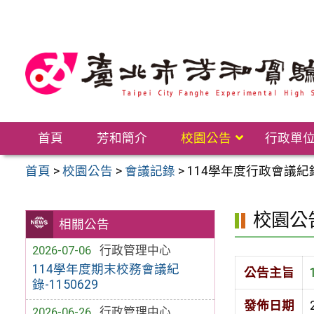
跳
至
主
要
內
容
區
首頁
芳和簡介
校園公告
行政單
首頁
>
校園公告
>
會議記錄
>
114學年度行政會議紀錄-
校園公
相關公告
2026-07-06
行政管理中心
114學年度期末校務會議紀
公告主旨
錄-1150629
發佈日期
2026-06-26
行政管理中心