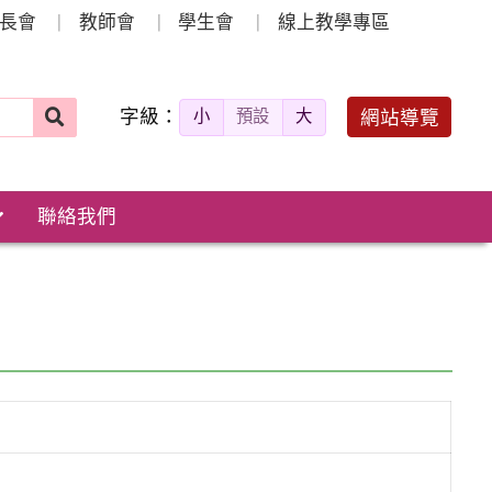
長會
教師會
學生會
線上教學專區
字級：
送出
網站導覽
小
預設
大
搜
尋：
聯絡我們