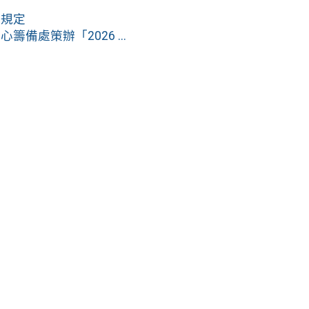
假規定
處策辦「2026 ...