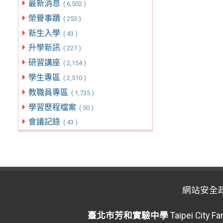
最新消息
( 6,502 )
榮譽事蹟
( 253 )
新生入學
( 43 )
升學新訊
( 227 )
研習講座
( 2,154 )
學生專區
( 2,510 )
教職員專區
( 1,735 )
學習歷程檔案
( 50 )
會議記錄
( 43 )
網站安全
臺北市芳和實驗中學
Taipei City F