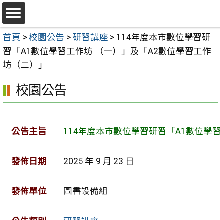
跳
至
選
主
首頁
>
校園公告
>
研習講座
>
114年度本市數位學習研
單
要
習「A1數位學習工作坊 （一）」及「A2數位學習工作
內
坊（二）」
容
校園公告
區
公告主旨
114年度本市數位學習研習「A1數位學
發佈日期
2025 年 9 月 23 日
發佈單位
圖書設備組