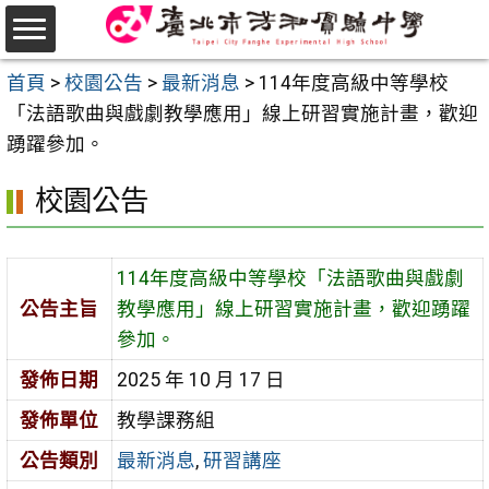
跳
至
選
主
首頁
>
校園公告
>
最新消息
>
114年度高級中等學校
單
要
「法語歌曲與戲劇教學應用」線上研習實施計畫，歡迎
內
踴躍參加。
容
校園公告
區
114年度高級中等學校「法語歌曲與戲劇
公告主旨
教學應用」線上研習實施計畫，歡迎踴躍
參加。
發佈日期
2025 年 10 月 17 日
發佈單位
教學課務組
公告類別
最新消息
,
研習講座