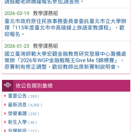
請鼓勵老師踴躍報名參加,請查照。
2026-03-19
教學課務組
臺北市政府原住民族事務委員會委託臺北市立大學辦
理「115年度臺北市中高級線上族語家教課程」，歡
迎報名。
2026-01-23
教學課務組
國立臺灣師範大學宏觀金融教育研究發展中心籌備處
策辦「2026年WGP金融戰略王Give Me 5錦標賽」，
原賽制有修正調整，歡迎教師出席新賽制說明會。
依公告類別彙總
重要公告
( 265 )
最新消息
( 6,502 )
榮譽事蹟
( 253 )
新生入學
( 43 )
升學新訊
( 227 )