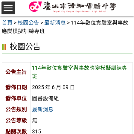
跳
至
選
主
首頁
>
校園公告
>
最新消息
>
114年數位實驗室與事故
單
要
應變模擬訓練專班
內
校園公告
容
區
114年數位實驗室與事故應變模擬訓練專
公告主旨
班
發佈日期
2025 年 6 月 09 日
發佈單位
圖書設備組
公告類別
最新消息
公告等級
無
點閱次數
315