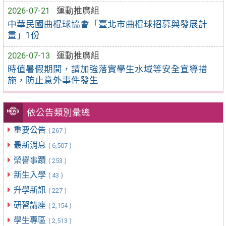
2026-07-21
運動推廣組
中華民國曲棍球協會「臺北市曲棍球招募與發展計
畫」1份
2026-07-13
運動推廣組
時值暑假期間，請加強落實學生水域等安全宣導措
施，防止意外事件發生
依公告類別彙總
重要公告
( 267 )
最新消息
( 6,507 )
榮譽事蹟
( 253 )
新生入學
( 43 )
升學新訊
( 227 )
研習講座
( 2,154 )
學生專區
( 2,513 )