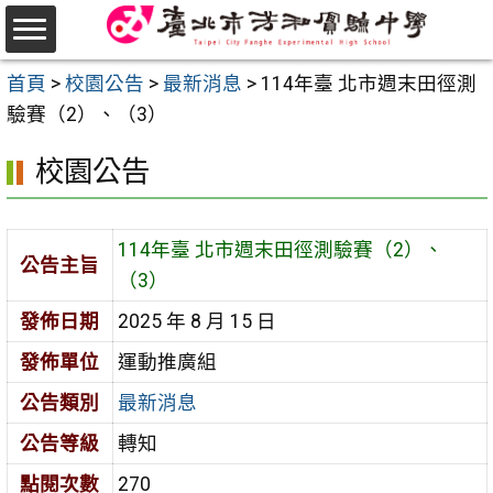
跳
至
選
主
首頁
>
校園公告
>
最新消息
>
114年臺 北市週末田徑測
單
要
驗賽（2）、（3）
內
校園公告
容
區
114年臺 北市週末田徑測驗賽（2）、
公告主旨
（3）
發佈日期
2025 年 8 月 15 日
發佈單位
運動推廣組
公告類別
最新消息
公告等級
轉知
點閱次數
270