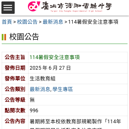
跳
至
選
主
首頁
>
校園公告
>
最新消息
>
114暑假安全注意事項
單
要
校園公告
內
容
區
公告主旨
114暑假安全注意事項
發佈日期
2025 年 6 月 27 日
發佈單位
生活教育組
公告類別
最新消息
,
學生專區
公告等級
無
點閱次數
996
公告內容
暑期將至本校依教育部規範製作「114年