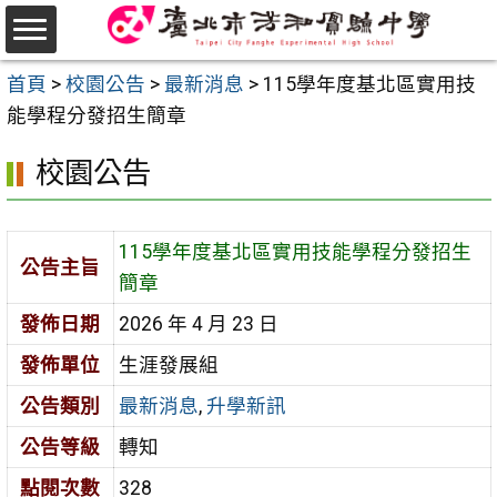
跳
至
選
主
首頁
>
校園公告
>
最新消息
>
115學年度基北區實用技
單
要
能學程分發招生簡章
內
校園公告
容
區
115學年度基北區實用技能學程分發招生
公告主旨
簡章
發佈日期
2026 年 4 月 23 日
發佈單位
生涯發展組
公告類別
最新消息
,
升學新訊
公告等級
轉知
點閱次數
328