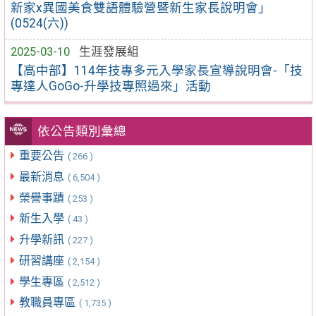
新家x異國美食雙語體驗營暨新生家長說明會」
(0524(六))
2025-03-10
生涯發展組
【高中部】114年技專多元入學家長宣導說明會-「技
專達人GoGo-升學技專照過來」活動
依公告類別彙總
重要公告
( 266 )
最新消息
( 6,504 )
榮譽事蹟
( 253 )
新生入學
( 43 )
升學新訊
( 227 )
研習講座
( 2,154 )
學生專區
( 2,512 )
教職員專區
( 1,735 )