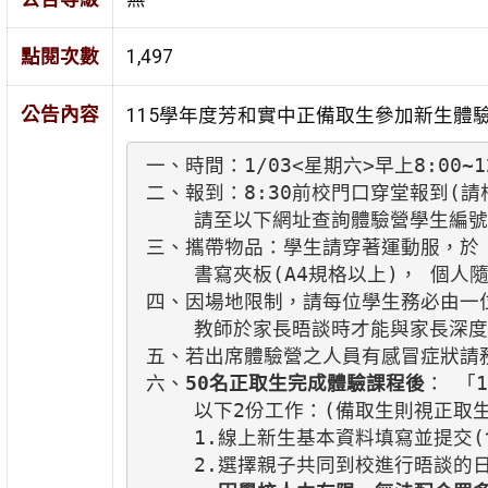
點閱次數
1,497
公告內容
115學年度芳和實中正備取生參加新生體驗課
一、時間：1/03<星期六>早上8:00~
二、報到：8:30前校門口穿堂報到(請根
    請至以下網址查詢體驗營學生編號
三、攜帶物品：學生請穿著運動服，於「
    書寫夾板(A4規格以上)， 個人
四、因場地限制，請每位學生務必由一
    教師於家長晤談時才能與家長深
五、若出席體驗營之人員有感冒症狀請務
六、
50名正取生完成體驗課程後
： 「1
    以下2份工作：(備取生則視正取
    1.線上新生基本資料填寫並提交
    2.選擇親子共同到校進行晤談