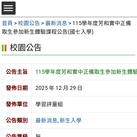
跳
至
選
主
首頁
>
校園公告
>
最新消息
>
115學年度芳和實中正備
單
要
取生參加新生體驗課程公告(國七入學)
內
校園公告
容
區
公告主旨
115學年度芳和實中正備取生參加新生體驗
發佈日期
2025 年 12 月 29 日
發佈單位
學習評量組
公告類別
最新消息
,
新生入學
公告等級
無