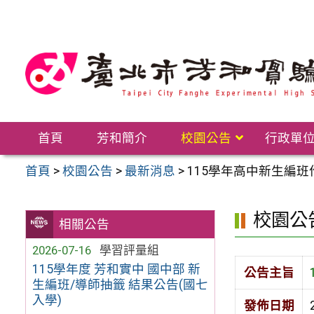
跳
至
主
要
內
容
區
首頁
芳和簡介
校園公告
行政單
首頁
>
校園公告
>
最新消息
>
115學年高中新生編班
校園公
相關公告
2026-07-16
學習評量組
115學年度 芳和實中 國中部 新
公告主旨
生編班/導師抽籤 結果公告(國七
入學)
發佈日期