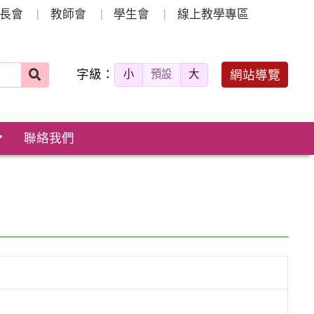
長會
教師會
學生會
線上教學專區
字級：
送出
網站導覽
小
預設
大
搜
尋：
聯絡我們