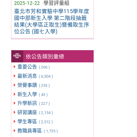
2025-12-22
學習評量組
臺北市芳和實驗中學115學年度
國中部新生入學 第二階段抽籤
結果(大學區正取生)暨備取生序
位公告 (國七入學)
依公告類別彙總
重要公告
( 266 )
最新消息
( 6,504 )
榮譽事蹟
( 253 )
新生入學
( 43 )
升學新訊
( 227 )
研習講座
( 2,154 )
學生專區
( 2,512 )
教職員專區
( 1,735 )