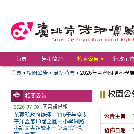
跳
至
主
要
內
容
區
首頁
芳和簡介
校園公告
行政單
首頁
>
校園公告
>
最新消息
>
2026年臺灣國際科學
校園公
相關公告
2026-07-06
圖書設備組
花蓮縣政府辦理「115學年度太
公告主旨
平洋盃第13屆全國中小學網路
小論文專題暨本土使命式行動
發佈日期