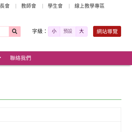
長會
教師會
學生會
線上教學專區
字級：
送出
網站導覽
小
預設
大
搜
尋：
聯絡我們