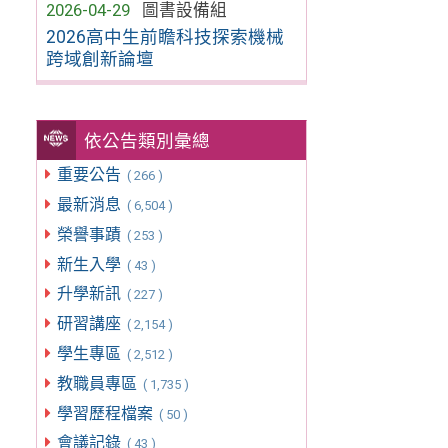
2026-04-29
圖書設備組
2026高中生前瞻科技探索機械
跨域創新論壇
依公告類別彙總
重要公告
( 266 )
最新消息
( 6,504 )
榮譽事蹟
( 253 )
新生入學
( 43 )
升學新訊
( 227 )
研習講座
( 2,154 )
學生專區
( 2,512 )
教職員專區
( 1,735 )
學習歷程檔案
( 50 )
會議記錄
( 43 )