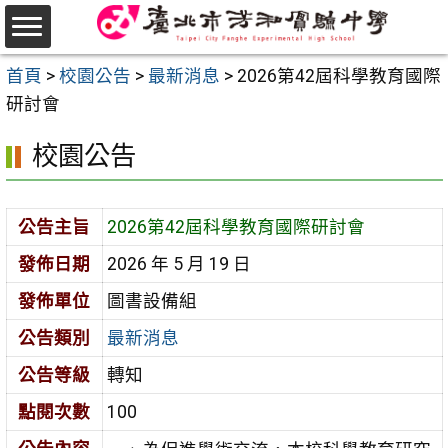
跳
至
選
主
首頁
>
校園公告
>
最新消息
>
2026第42屆科學教育國際
單
要
研討會
內
校園公告
容
區
公告主旨
2026第42屆科學教育國際研討會
發佈日期
2026 年 5 月 19 日
發佈單位
圖書設備組
公告類別
最新消息
公告等級
轉知
點閱次數
100