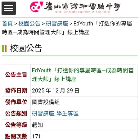
跳
至
選
主
首頁
>
校園公告
>
研習講座
>
EdYouth「打造你的專屬
單
要
時區—成為時間管理大師」線上講座
內
校園公告
容
區
EdYouth「打造你的專屬時區—成為時間管
公告主旨
理大師」線上講座
發佈日期
2025 年 12 月 29 日
發佈單位
圖書設備組
公告類別
研習講座
,
學生專區
公告等級
轉知
點閱次數
171