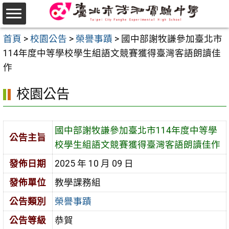
跳
至
選
主
首頁
>
校園公告
>
榮譽事蹟
>
國中部謝牧謙參加臺北市
單
要
114年度中等學校學生組語文競賽獲得臺灣客語朗讀佳
內
作
容
校園公告
區
國中部謝牧謙參加臺北市114年度中等學
公告主旨
校學生組語文競賽獲得臺灣客語朗讀佳作
發佈日期
2025 年 10 月 09 日
發佈單位
教學課務組
公告類別
榮譽事蹟
公告等級
恭賀