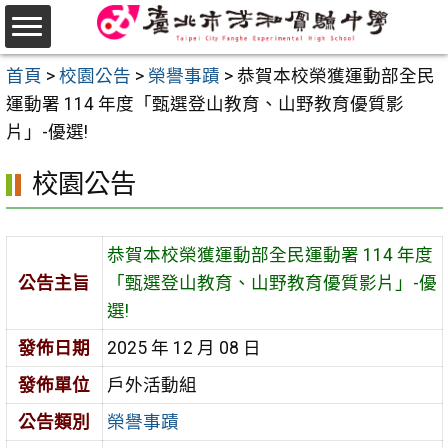
跳
至
選
主
首頁
>
校園公告
>
榮譽事蹟
>
恭賀本校榮獲運動部全民
單
要
運動署 114 年度「甄選登山教育、山野教育優質影
內
片」-優選!
容
校園公告
區
恭賀本校榮獲運動部全民運動署 114 年度
公告主旨
「甄選登山教育、山野教育優質影片」-優
選!
發佈日期
2025 年 12 月 08 日
發佈單位
戶外活動組
公告類別
榮譽事蹟