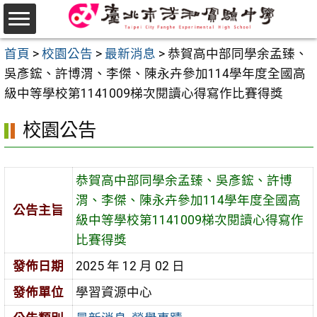
跳
至
選
主
首頁
>
校園公告
>
最新消息
>
恭賀高中部同學余孟臻、
單
要
吳彥鋐、許博渭、李傑、陳永卉參加114學年度全國高
內
級中等學校第1141009梯次閱讀心得寫作比賽得獎
容
校園公告
區
恭賀高中部同學余孟臻、吳彥鋐、許博
渭、李傑、陳永卉參加114學年度全國高
公告主旨
級中等學校第1141009梯次閱讀心得寫作
比賽得獎
發佈日期
2025 年 12 月 02 日
發佈單位
學習資源中心