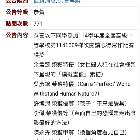
公告類別
最新消息
,
榮譽事蹟
公告等級
恭賀
點閱次數
771
公告內容
恭喜以下同學參加114學年度全國高級中
等學校第1141009梯次閱讀心得寫作比賽
獲獎
余孟臻 榮獲特優（女性殺人犯在社會框架
下呈現的「模擬畫像」素描）
吳彥鋐 榮獲特優（
Can a ‘Perfect’ World
Withstand Human Nature?
）
許博渭 榮獲優等（筷子，不只是餐具）
李傑 榮獲優等（直面自己的恐懼是走出陰
影最好的方法）
陳永卉 榮獲甲等（換個角度看見自己）