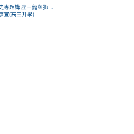
題講 座－龍與獅 ...
事宜(高三升學)