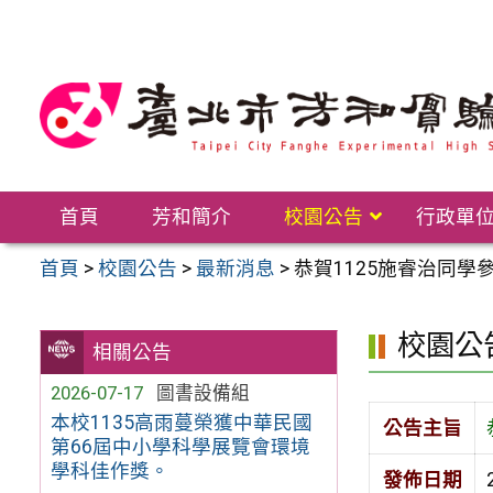
跳
至
主
要
內
容
區
首頁
芳和簡介
校園公告
行政單
首頁
>
校園公告
>
最新消息
>
恭賀1125施睿治同學
校園公
相關公告
2026-07-17
圖書設備組
本校1135高雨蔓榮獲中華民國
公告主旨
第66屆中小學科學展覽會環境
學科佳作獎。
發佈日期