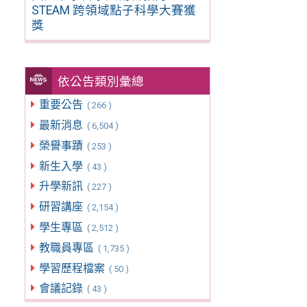
STEAM 跨領域點子科學大賽獲
獎
依公告類別彙總
重要公告
( 266 )
最新消息
( 6,504 )
榮譽事蹟
( 253 )
新生入學
( 43 )
升學新訊
( 227 )
研習講座
( 2,154 )
學生專區
( 2,512 )
教職員專區
( 1,735 )
學習歷程檔案
( 50 )
會議記錄
( 43 )