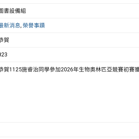
圖書設備組
最新消息
,
榮譽事蹟
恭賀
823
恭賀1125施睿治同學參加2026年生物奧林匹亞競賽初賽