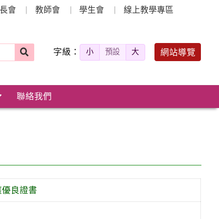
長會
教師會
學生會
線上教學專區
字級：
送出
網站導覽
小
預設
大
搜
尋：
聯絡我們
獲優良證書