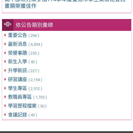
畫類榮獲佳作
依公告類別彙總
重要公告
( 266 )
最新消息
( 6,504 )
榮譽事蹟
( 253 )
新生入學
( 43 )
升學新訊
( 227 )
研習講座
( 2,154 )
學生專區
( 2,512 )
教職員專區
( 1,735 )
學習歷程檔案
( 50 )
會議記錄
( 43 )