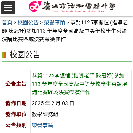
跳
至
選
主
首頁
>
校園公告
>
榮譽事蹟
>
恭賀1125李振愷 (指導老
單
要
師 陳冠妤)參加113 學年度全國高級中等學校學生英語
內
演講比賽區域決賽榮獲佳作
容
校園公告
區
恭賀1125李振愷 (指導老師 陳冠妤)參加
公告主旨
113 學年度全國高級中等學校學生英語演
講比賽區域決賽榮獲佳作
發佈日期
2025 年 2 月 03 日
發佈單位
教學課務組
公告類別
榮譽事蹟