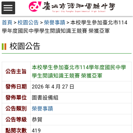
跳
至
選
主
首頁
>
校園公告
>
榮譽事蹟
>
本校學生參加臺北市114
單
要
學年度國民中學學生閱讀知識王競賽 榮獲亞軍
內
校園公告
容
區
本校學生參加臺北市114學年度國民中學
公告主旨
學生閱讀知識王競賽 榮獲亞軍
發佈日期
2026 年 4 月 27 日
發佈單位
圖書設備組
公告類別
榮譽事蹟
公告等級
恭賀
點閱次數
419