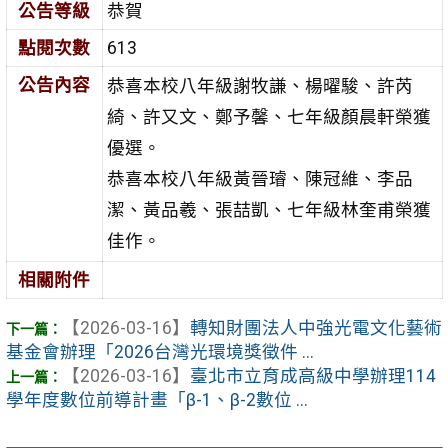
公告等級
恭賀
點閱次數
613
公告內容
恭喜本校八年級謝牧謙、楊曜駿、許芮
綺、許又文、鄭予馨、七年級顏晨軒榮獲
優選。
恭喜本校八年級黃晉璿、陳冠維、李品
潔、黃品羲、張喆凱、七年級林奎甫榮獲
佳作。
相關附件
【2026-03-16】
轉知財團法人中強光電文化藝術
基金會辦理「2026台灣光環境獎徵件 ...
【2026-03-16】
臺北市立育成高級中學辦理114
學年度數位前導計畫「β-1、β-2數位 ...