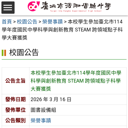
跳
至
選
主
首頁
>
校園公告
>
榮譽事蹟
>
本校學生參加臺北市114
單
要
學年度國民中學科學與創新教育 STEAM 跨領域點子科
內
學大賽獲獎
容
校園公告
區
本校學生參加臺北市114學年度國民中學
公告主旨
科學與創新教育 STEAM 跨領域點子科學
大賽獲獎
發佈日期
2026 年 3 月 16 日
發佈單位
圖書設備組
公告類別
榮譽事蹟