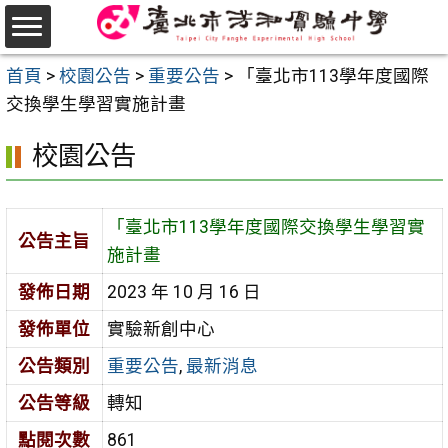
跳
至
選
主
首頁
>
校園公告
>
重要公告
>
「臺北市113學年度國際
單
要
交換學生學習實施計畫
內
校園公告
容
區
「臺北市113學年度國際交換學生學習實
公告主旨
施計畫
發佈日期
2023 年 10 月 16 日
發佈單位
實驗新創中心
公告類別
重要公告
,
最新消息
公告等級
轉知
點閱次數
861