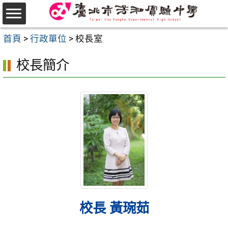
跳
至
選
主
首頁
>
行政單位
>
校長室
單
要
校長簡介
內
容
區
校長 黃琬茹