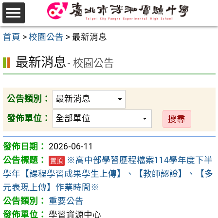
跳
至
選
主
首頁
>
校園公告
>
最新消息
單
要
最新消息
內
- 校園公告
容
區
公告類別：
發佈單位：
2026-06-11
※高中部學習歷程檔案114學年度下半
置頂
學年【課程學習成果學生上傳】、【教師認證】、【多
元表現上傳】作業時間※
重要公告
學習資源中心