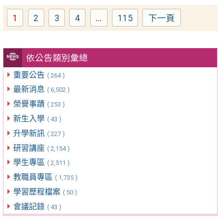
1
2
3
4
...
115
下一頁
Page
Page
Page
Page
Page
依公告類別彙總
重要公告
( 264 )
最新消息
( 6,502 )
榮譽事蹟
( 253 )
新生入學
( 43 )
升學新訊
( 227 )
研習講座
( 2,154 )
學生專區
( 2,511 )
教職員專區
( 1,735 )
學習歷程檔案
( 50 )
會議記錄
( 43 )