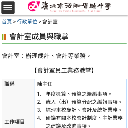
跳
至
選
主
首頁
>
行政單位
>
會計室
單
要
會計室成員與職掌
內
容
區
會計室：辦理歲計、會計等業務。
【會計室員工業務職掌】
職稱
陳主任
年度概算、預算之籌編事項。
歲入（出）預算分配之編報事項。
綜理本校歲計、會計及統計業務。
研議有關本校會計制度、主計業務
工作項目
之建議及改進事項。