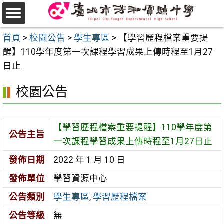
跳
至
選
主
首頁
>
校園公告
>
學生專區
>
【學習歷程檔案重要提
單
要
醒】110學年度第一次課程學習成果上傳時程至1月27
內
日止
容
校園公告
區
【學習歷程檔案重要提醒】110學年度第
公告主旨
一次課程學習成果上傳時程至1月27日止
發佈日期
2022 年 1 月 10 日
發佈單位
學習資源中心
公告類別
學生專區
,
學習歷程檔案
公告等級
無